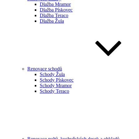
Dlažba Mramor
Dlažba Pískovec
Dlažba Teraco
Dlažba Žula
Renovace schodů
Schody Žula
Schody Pískovec
Schody Mramor
Schody Teraco
Renovace pultů, kuchyňských desek a obkladů