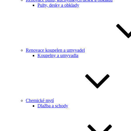
Pulty, desky a obklady
Renovace koupelen a umyvadel
Koupelny a umyvadla
Chemické mytí
Dlažba a schody